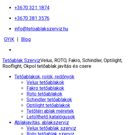
+3670 321 1874
+3670 381 3576
info@tetoablakszerviz.hu
GYIK
|
Blog
Tetőablak Szerviz
Velux, ROTO, Fakro, Schindler, Optilight,
Rooflight, Okpol tetőablak javítás és csere
Tetőablakok, rolók, redőnyök
Velux tetőablakok
Fakro tetőablakok
Roto tetőablakok
Schindler tetőablakok
Optilight tetőablakok
Tetőtéri ablak méretek
Letölthető katalógusok
Ablakjavítás, ablakszerviz
Velux tetőablak szerviz
Roto tetőablak szerviz