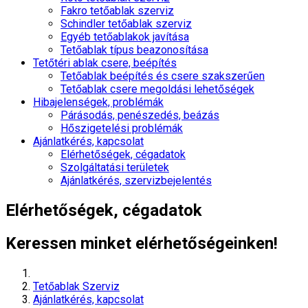
Fakro tetőablak szerviz
Schindler tetőablak szerviz
Egyéb tetőablakok javítása
Tetőablak típus beazonosítása
Tetőtéri ablak csere, beépítés
Tetőablak beépítés és csere szakszerűen
Tetőablak csere megoldási lehetőségek
Hibajelenségek, problémák
Párásodás, penészedés, beázás
Hőszigetelési problémák
Ajánlatkérés, kapcsolat
Elérhetőségek, cégadatok
Szolgáltatási területek
Ajánlatkérés, szervizbejelentés
Elérhetőségek, cégadatok
Keressen minket elérhetőségeinken!
Tetőablak Szerviz
Ajánlatkérés, kapcsolat