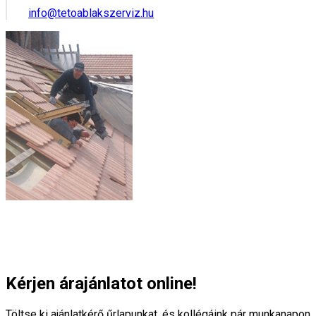
info@tetoablakszerviz.hu
Kérjen árajánlatot online!
Töltse ki ajánlatkérő űrlapunkat, és kollégáink pár munkanapon