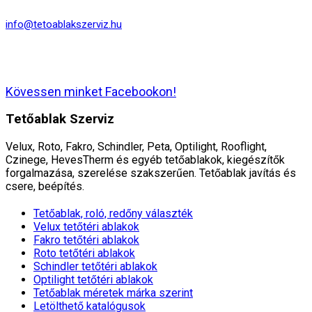
info@tetoablakszerviz.hu
Kövessen minket Facebookon!
Tetőablak Szerviz
Velux, Roto, Fakro, Schindler, Peta, Optilight, Rooflight,
Czinege, HevesTherm és egyéb tetőablakok, kiegészítők
forgalmazása, szerelése szakszerűen. Tetőablak javítás és
csere, beépítés.
Tetőablak, roló, redőny választék
Velux tetőtéri ablakok
Fakro tetőtéri ablakok
Roto tetőtéri ablakok
Schindler tetőtéri ablakok
Optilight tetőtéri ablakok
Tetőablak méretek márka szerint
Letölthető katalógusok