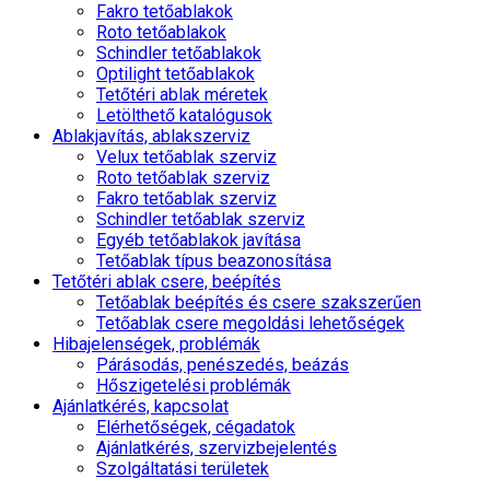
Fakro tetőablakok
Roto tetőablakok
Schindler tetőablakok
Optilight tetőablakok
Tetőtéri ablak méretek
Letölthető katalógusok
Ablakjavítás, ablakszerviz
Velux tetőablak szerviz
Roto tetőablak szerviz
Fakro tetőablak szerviz
Schindler tetőablak szerviz
Egyéb tetőablakok javítása
Tetőablak típus beazonosítása
Tetőtéri ablak csere, beépítés
Tetőablak beépítés és csere szakszerűen
Tetőablak csere megoldási lehetőségek
Hibajelenségek, problémák
Párásodás, penészedés, beázás
Hőszigetelési problémák
Ajánlatkérés, kapcsolat
Elérhetőségek, cégadatok
Ajánlatkérés, szervizbejelentés
Szolgáltatási területek