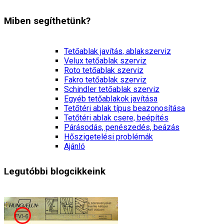
Miben segíthetünk?
Tetőablak javítás, ablakszerviz
Velux tetőablak szerviz
Roto tetőablak szerviz
Fakro tetőablak szerviz
Schindler tetőablak szerviz
Egyéb tetőablakok javítása
Tetőtéri ablak típus beazonosítása
Tetőtéri ablak csere, beépítés
Párásodás, penészedés, beázás
Hőszigetelési problémák
Ajánló
Legutóbbi blogcikkeink